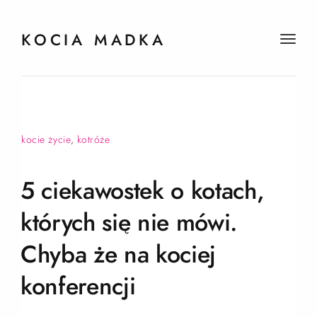
KOCIA MADKA
t
o
g
g
l
e
kocie życie
,
kotróże
n
a
v
5 ciekawostek o kotach,
i
g
których się nie mówi.
a
Chyba że na kociej
t
i
konferencji
o
n