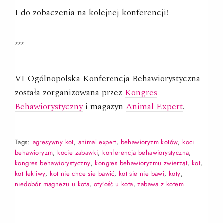
I do zobaczenia na kolejnej konferencji!
***
VI Ogólnopolska Konferencja Behawiorystyczna
została zorganizowana przez
Kongres
Behawiorystyczny
i magazyn
Animal Expert
.
Tags:
agresywny kot
,
animal expert
,
behawioryzm kotów
,
koci
behawioryzm
,
kocie zabawki
,
konferencja behawiorystyczna
,
kongres behawiorystyczny
,
kongres behawioryzmu zwierząt
,
kot
,
kot lękliwy
,
kot nie chce się bawić
,
kot się nie bawi
,
koty
,
niedobór magnezu u kota
,
otyłość u kota
,
zabawa z kotem