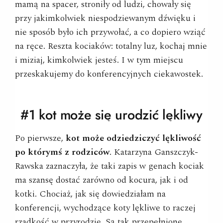
mamą na spacer, stroniły od ludzi, chowały się
przy jakimkolwiek niespodziewanym dźwięku i
nie sposób było ich przywołać, a co dopiero wziąć
na ręce. Reszta kociaków: totalny luz, kochaj mnie
i miziaj, kimkolwiek jesteś. I w tym miejscu
przeskakujemy do konferencyjnych ciekawostek.
#1 kot może się urodzić lękliwy
Po pierwsze,
kot może odziedziczyć lękliwość
po którymś z rodziców
. Katarzyna Ganszczyk-
Rawska zaznaczyła, że taki zapis w genach kociak
ma szansę dostać zarówno od kocura, jak i od
kotki. Chociaż, jak się dowiedziałam na
konferencji, wychodzące koty lękliwe to raczej
rzadkość w przyrodzie. Są tak przepełnione