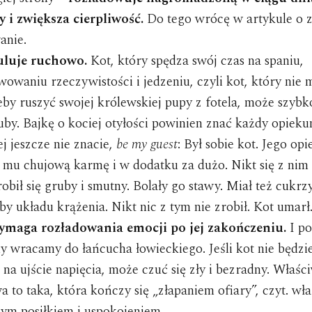
y i zwiększa cierpliwość.
Do tego wrócę w artykule o 
anie.
uluje ruchowo.
Kot, który spędza swój czas na spaniu,
wowaniu rzeczywistości i jedzeniu, czyli kot, który nie 
eby ruszyć swojej królewskiej pupy z fotela, może szybk
ruby. Bajkę o kociej otyłości powinien znać każdy opieku
jej jeszcze nie znacie,
be my guest
: Był sobie kot. Jego op
 mu chujową karmę i w dodatku za dużo. Nikt się z nim 
obił się gruby i smutny. Bolały go stawy. Miał też cukrzy
by układu krążenia. Nikt nic z tym nie zrobił. Kot umarł
ymaga rozładowania emocji po jej zakończeniu.
I po
ny wracamy do łańcucha łowieckiego. Jeśli kot nie będzi
 na ujście napięcia, może czuć się zły i bezradny. Właśc
a to taka, która kończy się „złapaniem ofiary”, czyt. wł
ym posiłkiem i uspokojeniem.