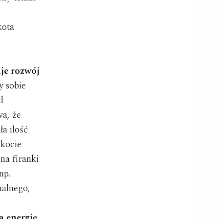
kota
uje rozwój
 sobie
d
wa, że
ła ilość
 kocie
na firanki
np.
ualnego,
a energię
.