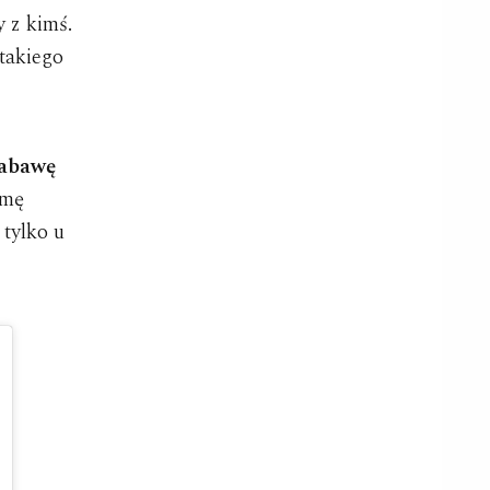
y z kimś.
 takiego
zabawę
rmę
 tylko u