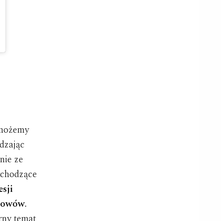
 możemy
dzając
nie ze
wychodzące
sji
 łowów
.
rny temat