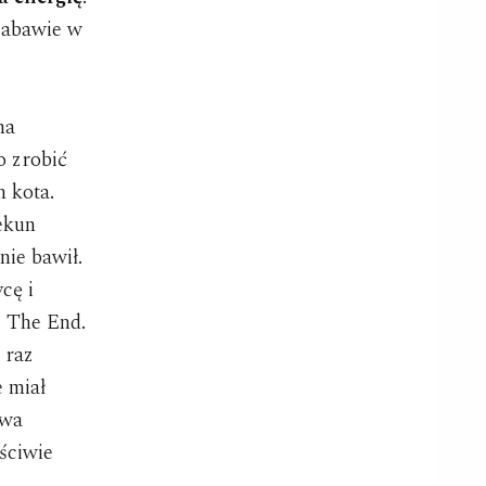
zabawie w
ma
o zrobić
n kota.
iekun
nie bawił.
cę i
. The End.
 raz
e miał
iwa
aściwie