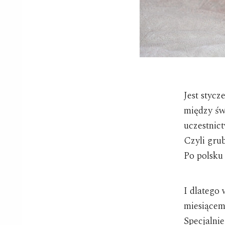
Jest stycz
między św
uczestnic
Czyli gru
Po polsku
I dlatego
miesiącem
Specjalnie