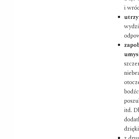
i wró
utrzy
wydzi
odpow
zapob
umysł
szcze
niebe
otocze
bodźc
poszu
itd. 
dodat
dzięk
z dru