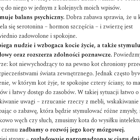
cę do niego w jednym z kolejnych moich wpisów.
muje balans psychiczny.
Dobra zabawa sprawia, że u 
ela się serotonina – hormon szczęścia – i zwierzę jest
iednio zadowolone i spokojne.
iega nudzie i wzbogaca kocie życie, a także stymul
owy oraz rozszerza zdolności poznawcze.
Powiedzmy
rze: kot niewychodzący to na pewno kot chroniony prze
zpieczeństwami świata zewnętrznego. Jednak często by
nie, w którym kot żyje, te spokojne cztery ściany, to ma
ów i łatwy dostęp do zasobów. W takiej sytuacji łatwo o
kiwanie uwagi – zrzucanie rzeczy z mebli, wskakiwanie 
Dbając o zabawę, która będzie stymulować różne zmysły, 
kowo węch czy słuch, zmusimy kota do wysiłku intelekt
i czemu
zadbamy o rozwój jego kory mózgowej.
giej strony –
rozładowuje nagromadzoną w ciągu dni