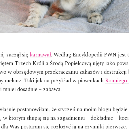
eń, zaczął się
karnawał
. Według Encyklopedii PWN jest t
iętem Trzech Króli a Środą Popielcową ujęty jako pow
two w obrzędowym przekraczaniu zakazów i destrukcji 
by melanż. Taki jak na przykład w piosenkach
Ronniego 
 i mniej dosadnie – zabawa.
 właśnie postanowiłam, że styczeń na moim blogu będzie
, w którym skupię się na zagadnieniu – dokładnie – koci
 dla Was postaram się rozłożyć ją na czynniki pierwsze.