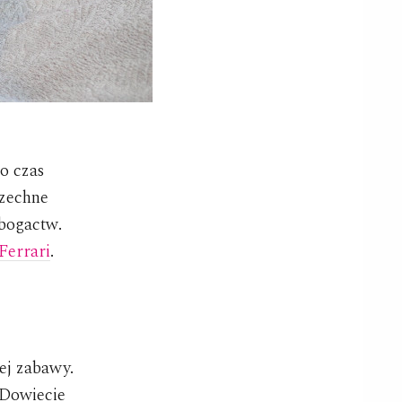
o czas
szechne
bogactw.
Ferrari
.
ej zabawy.
 Dowiecie