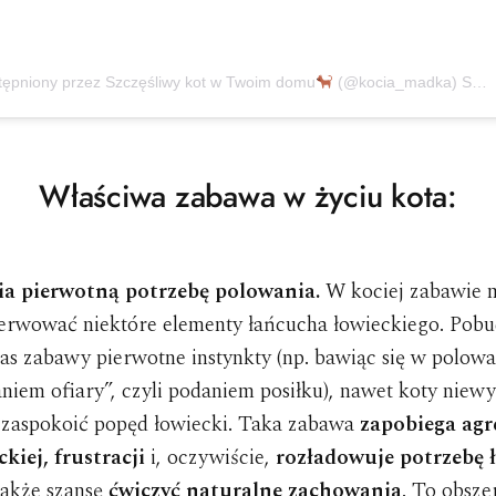
tępniony przez Szczęśliwy kot w Twoim domu
(@kocia_madka)
Sty 4, 2020 o 12:39 PST
Właściwa zabawa w życiu
kota:
ia pierwotną potrzebę polowania.
W kociej zabawie
erwować niektóre elementy łańcucha łowieckiego. Pobu
as zabawy pierwotne instynkty (np. bawiąc się w polowa
aniem ofiary”, czyli podaniem posiłku), nawet koty nie
zaspokoić popęd łowiecki. Taka zabawa
zapobiega agre
ckiej, frustracji
i, oczywiście,
rozładowuje potrzebę
także szansę
ćwiczyć naturalne zachowania
. To obsze