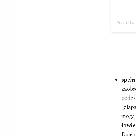
Post udos
spełn
zaobs
podcz
„złap
mogą 
łowie
Daje 