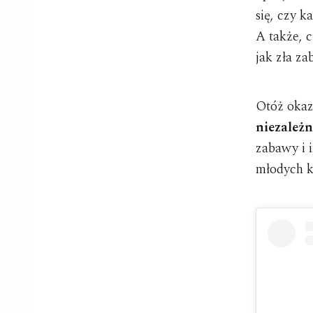
się, czy k
A także, 
jak zła za
Otóż okaz
niezależn
zabawy i i
młodych k