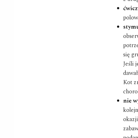
ćwicz
polow
stym
obser
potrz
się g
Jeśli 
dawał
Kot zr
choro
nie w
kolej
okazji
zabaw
podan